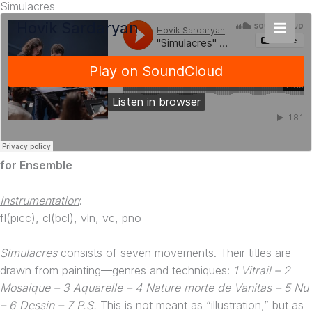
Simulacres
Zum
Inhalt
Hovik Sardaryan
springen
for Ensemble
Instrumentation
:
fl(picc), cl(bcl), vln, vc, pno
Simulacres
consists of seven movements. Their titles are
drawn from painting—genres and techniques:
1 Vitrail – 2
Mosaique – 3 Aquarelle – 4 Nature morte de Vanitas – 5 Nu
– 6 Dessin – 7 P.S.
This is not meant as “illustration,” but as